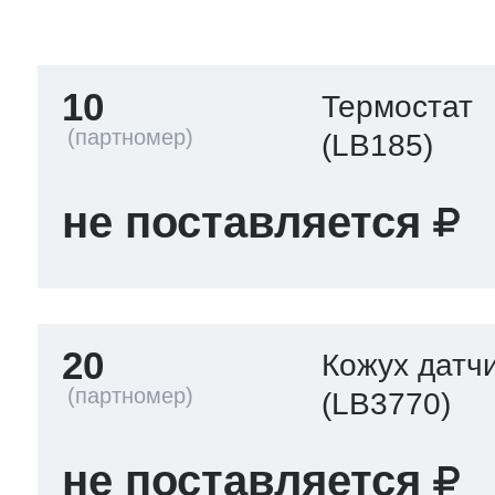
тва по уходу
10
Термостат
троника
(LB185)
не поставляется
и морозилок
и холод.камер
20
Кожух датч
(LB3770)
не поставляется