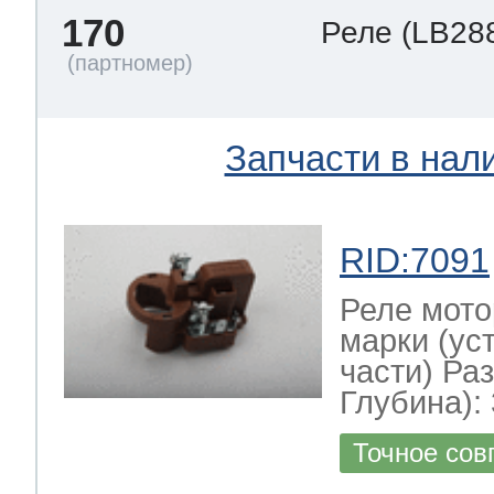
170
Реле
(LB28
Запчасти в нал
RID:7091
Реле мото
марки (ус
части) Ра
Глубина): 
Точное сов