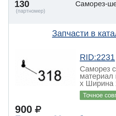
130
Саморез-ше
Запчасти в ката
RID:2231
Саморез с
материал 
х Ширина х
Точное сов
900