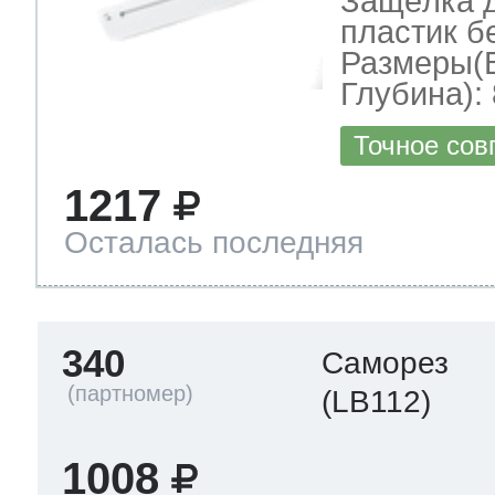
Защёлка д
пластик б
Размеры(
Глубина): 
Точное сов
1217
Осталась последняя
340
Саморез
(LB112)
1008