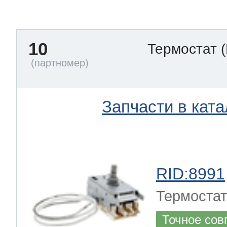
тва по уходу
10
Термостат
троника
и морозилок
Запчасти в ката
и холод.камер
RID:8991
Термостат
Точное сов