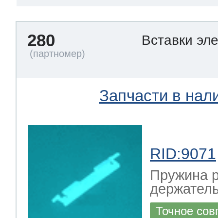
280
Вставки эл
Запчасти в нал
RID:9071
Пружина р
держател
Точное сов