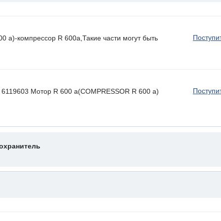
Поступи
 a)-компрессор R 600a,Такие части могут быть
Поступи
 ) 6119603 Мотор R 600 a(COMPRESSOR R 600 a)
охранитель