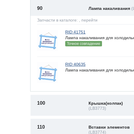
90
Лампа накаливания
(
Запчасти в каталоге:
, перейти
RID:41751
Лампа накаливания для холодильн
Точное совпадение
RID:40635
Лампа накаливания для холодильн
100
Крышка(колпак)
(LB3773)
110
Вставки элементов
(LB3774)