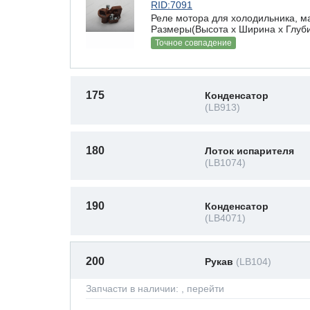
RID:7091
Реле мотора для холодильника, ма
Размеры(Высота х Ширина х Глубин
Точное совпадение
175
Конденсатор
(LB913)
180
Лоток испарителя
(LB1074)
190
Конденсатор
(LB4071)
200
Рукав
(LB104)
Запчасти в наличии:
, перейти