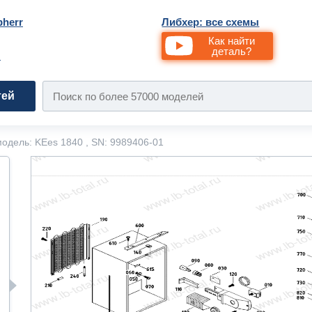
bherr
Либхер: все схемы
Как найти
деталь?
и
тей
одель: KEes 1840 , SN: 9989406-01