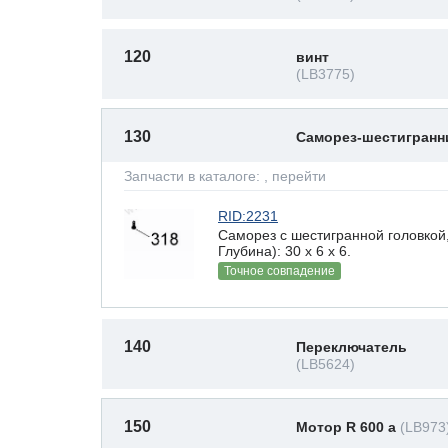
120
винт
(LB3775)
130
Саморез-шестигран
Запчасти в каталоге:
, перейти
RID:2231
Саморез с шестигранной головкой
Глубина): 30 x 6 х 6.
Точное совпадение
140
Переключатель
(LB5624)
150
Мотор R 600 a
(LB973