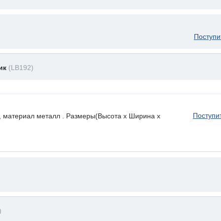
Поступи
ник
(LB192)
Поступи
, материал металл . Размеры(Высота х Ширина х
)