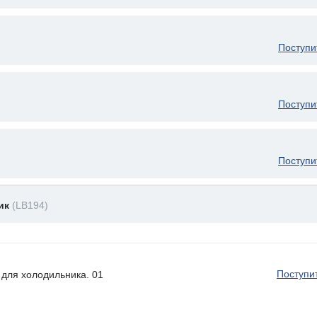
Поступи
Поступи
Поступи
ник
(LB194)
Поступи
для холодильника. 01