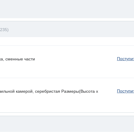
235)
Поступи
а, сменные части
Поступи
зильной камерой, серебристая Размеры(Высота х