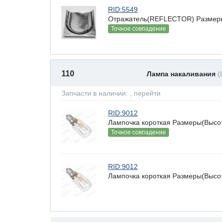
RID:5549
Отражатель(REFLECTOR) Размеры(В
Точное совпадение
110
Лампа накаливания
(
Запчасти в наличии:
, перейти
RID:9012
Лампочка короткая Размеры(Высота
Точное совпадение
RID:9012
Лампочка короткая Размеры(Высота