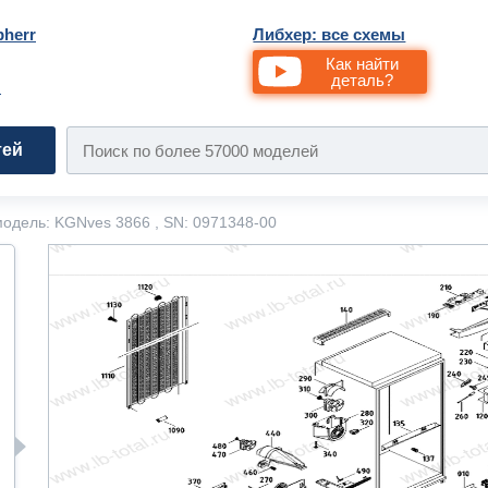
bherr
Либхер: все схемы
Как найти
деталь?
и
тей
одель: KGNves 3866 , SN: 0971348-00