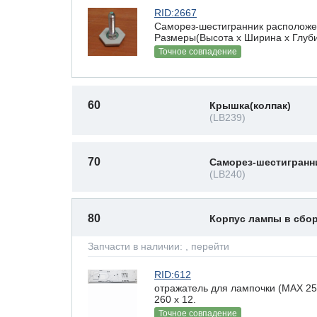
RID:2667
Саморез-шестигранник расположен
Размеры(Высота х Ширина х Глубин
Точное совпадение
60
Крышка(колпак)
(LB239)
70
Саморез-шестигранн
(LB240)
80
Корпус лампы в сбо
Запчасти в наличии:
, перейти
RID:612
отражатель для лампочки (MAX 25
260 х 12.
Точное совпадение