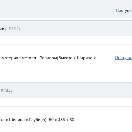
Поступи
ник
(LB192)
Поступи
, материал металл . Размеры(Высота х Ширина х
LB244)
а х Ширина х Глубина): 50 x 485 х 60.