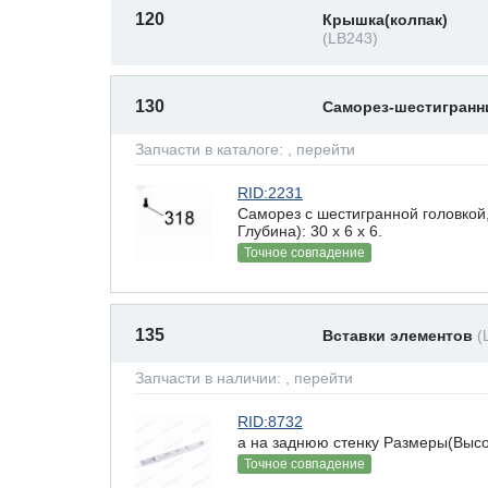
120
Крышка(колпак)
(LB243)
130
Саморез-шестигран
Запчасти в каталоге:
, перейти
RID:2231
Саморез с шестигранной головкой
Глубина): 30 x 6 х 6.
Точное совпадение
135
Вставки элементов
(
Запчасти в наличии:
, перейти
RID:8732
а на заднюю стенку Размеры(Высот
Точное совпадение