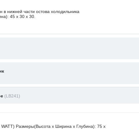
 в нижней части остова холодильника
а): 45 x 30 х 30.
ик
ре
(LB241)
 WATT) Размеры(Высота х Ширина х Глубина): 75 x