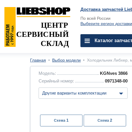
Доставка запчастей Lie
По всей России
ЦЕНТР
Выберите регион доставк
СЕРВИСНЫЙ
Каталог запчас
СКЛАД
Главная
•
Выбор модели
•
Холодильник Либхер, м
Модель:
KGNves 3866
Серийный номер:
0971348-00
1
2