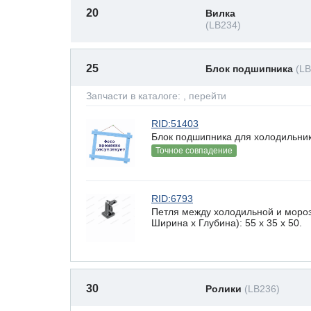
20
Вилка
(LB234)
25
Блок подшипника
(LB
Запчасти в каталоге:
, перейти
RID:51403
Блок подшипника для холодильник
Точное совпадение
RID:6793
Петля между холодильной и моро
Ширина х Глубина): 55 x 35 х 50.
30
Ролики
(LB236)