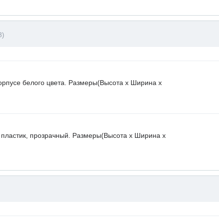
8)
орпусе белого цвета. Размеры(Высота х Ширина х
 пластик, прозрачный. Размеры(Высота х Ширина х