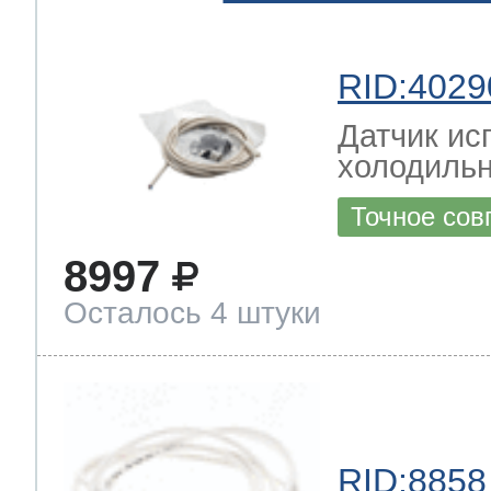
RID:4029
Датчик ис
холодильн
Точное сов
8997
Осталось 4 штуки
RID:8858