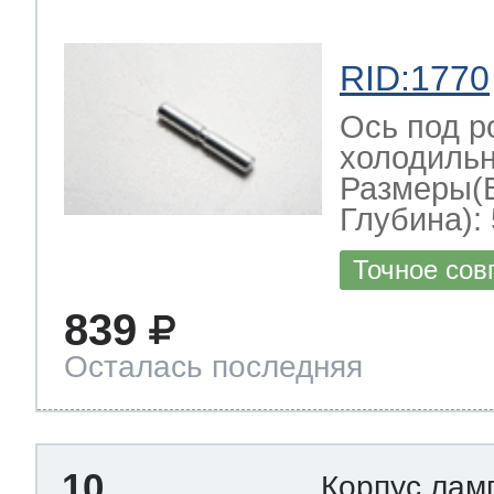
RID:1770
Ось под р
холодильн
Размеры(
Глубина): 
Точное сов
839
Осталась последняя
10
Корпус лам