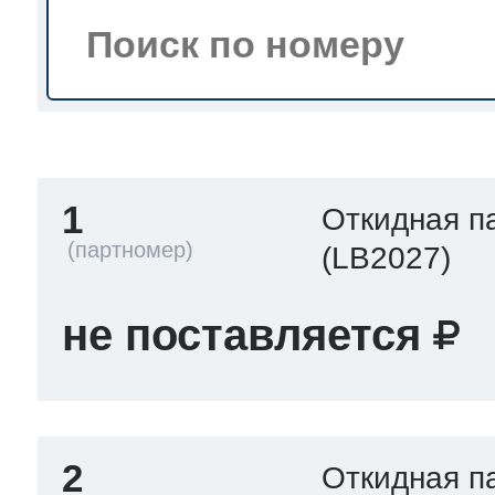
тва по уходу
троника
1
Откидная п
и морозилок
(LB2027)
и холод.камер
не поставляется
2
Откидная п