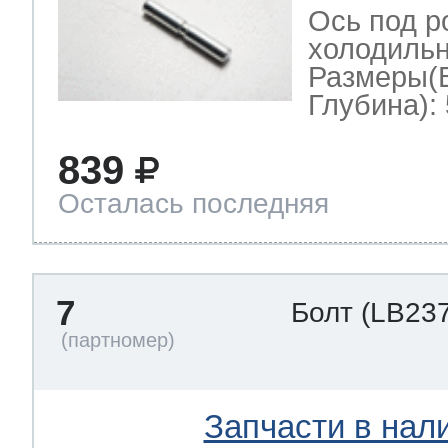
Ось под р
холодильн
Размеры(
Глубина): 
839
Осталась последняя
7
Болт
(LB237
Запчасти в нал