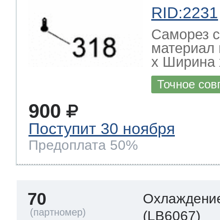
RID:2231
Саморез с
материал 
х Ширина х
Точное сов
900
Поступит 30 ноября
Предоплата 50%
70
Охлаждение
(LB6067)