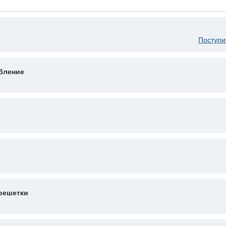
Поступи
бление
решетки