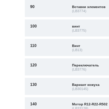
90
Вставки элементов
(LB3774)
100
винт
(LB3775)
110
Винт
(LB13)
120
Переключатель
(LB3776)
130
Вариант кожуха
(LB30145)
140
Мотор R12-R22-R502
(LB33128)