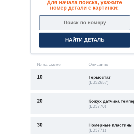
Для начала поиска, укажите
номер детали с картинки:
№ на схеме
Описание
10
Термостат
(LB32657)
20
Кожух датчика темп
(LB3770)
30
Номерные пластины
(LB3771)