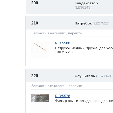
200
Конденсатор
(LB36143)
210
Патрубок
(LB27521)
Запчасти в наличии:
, перейти
RID:5580
Патрубок медный, трубка, для хо
130 x 6 х 6.
220
Осушитель
(LB7142)
Запчасти в каталоге:
, перейти
RID:5578
Фильтр осушитель для холодильни