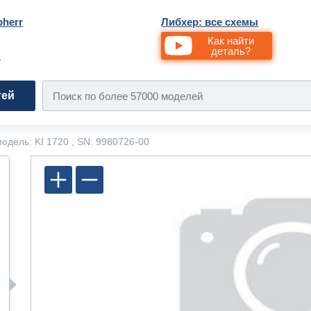
bherr
Либхер: все схемы
Как найти
деталь?
и
тей
одель: KI 1720 , SN: 9980726-00