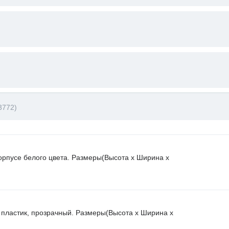
3772)
орпусе белого цвета. Размеры(Высота х Ширина х
 пластик, прозрачный. Размеры(Высота х Ширина х