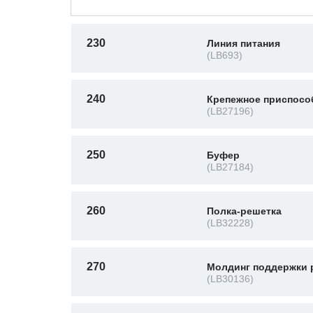
230
Линия питания
(LB693)
240
Крепежное приспосо
(LB27196)
250
Буфер
(LB27184)
260
Полка-решетка
(LB32228)
270
Молдинг поддержки 
(LB30136)