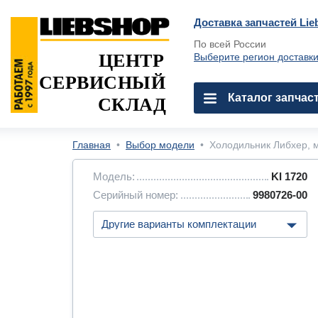
Доставка запчастей Lie
По всей России
ЦЕНТР
Выберите регион доставк
СЕРВИСНЫЙ
Каталог запчас
СКЛАД
Главная
•
Выбор модели
•
Холодильник Либхер, м
Модель:
KI 1720
Серийный номер:
9980726-00