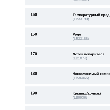
150
Температурный пред
(LB33190)
160
Реле
(LB33188)
170
Лоток испарителя
(LB1074)
180
Нензаменимый компо
(LB36065)
190
Крышка(колпак)
(LB9936)