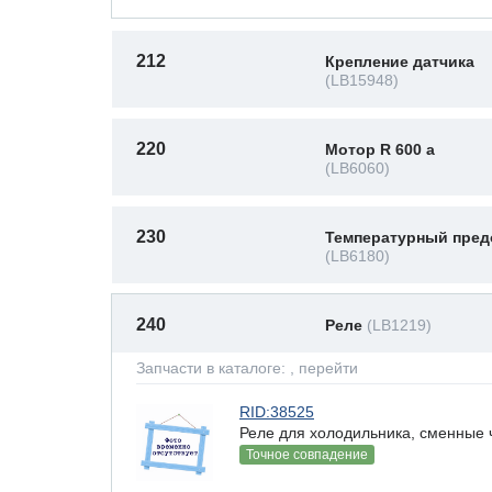
212
Крепление датчика
(LB15948)
220
Мотор R 600 a
(LB6060)
230
Температурный пред
(LB6180)
240
Реле
(LB1219)
Запчасти в каталоге:
, перейти
RID:38525
Реле для холодильника, сменные ч
Точное совпадение