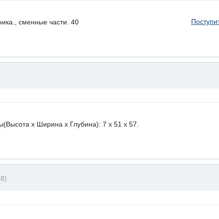
Поступи
ика., сменные части. 40
ысота х Ширина х Глубина): 7 x 51 х 57.
8)