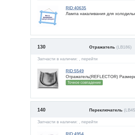
RID:40635
Лампа накаливания для холодильн
130
Отражатель
(LB186)
Запчасти в наличии:
, перейти
RID:5549
Отражатель(REFLECTOR) Размеры(В
Точное совпадение
140
Переключатель
(LB45
Запчасти в наличии:
, перейти
RID:4954