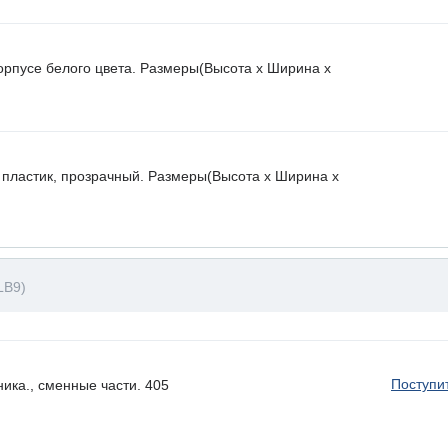
орпусе белого цвета. Размеры(Высота х Ширина х
 пластик, прозрачный. Размеры(Высота х Ширина х
LB9)
Поступи
ика., сменные части. 405