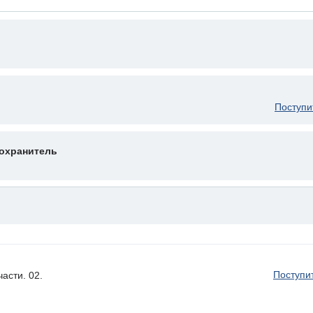
Поступи
охранитель
Поступи
асти. 02.