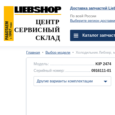
Доставка запчастей Lie
По всей России
ЦЕНТР
Выберите регион доставк
СЕРВИСНЫЙ
Каталог запчас
СКЛАД
Главная
•
Выбор модели
•
Холодильник Либхер, м
Модель:
KIP 2474
Серийный номер:
0916111-01