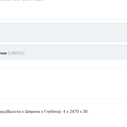
тчик
(LB6502)
ы(Высота х Ширина х Глубина): 4 x 2470 х 30.