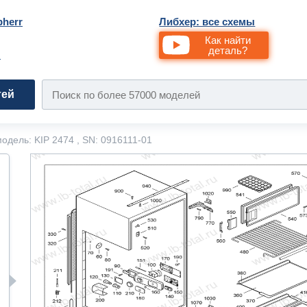
bherr
Либхер: все схемы
Как найти
деталь?
и
тей
одель: KIP 2474 , SN: 0916111-01