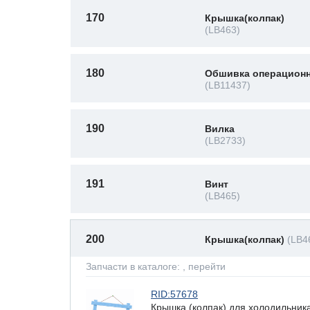
170
Крышка(колпак)
(LB463)
180
Обшивка операционн
(LB11437)
190
Вилка
(LB2733)
191
Винт
(LB465)
200
Крышка(колпак)
(LB4
Запчасти в каталоге:
, перейти
RID:57678
Крышка (колпак) для холодильника