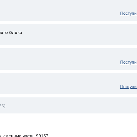
Поступи
ого блока
Поступи
Поступи
66)
, сменные части. 99157