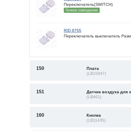
Переключатель(SWITCH)
Точное совпадение
RID:8755
Переключатель выключатель Разме
150
Плата
(LB15947)
151
Датчик воздуха для
(LB461)
160
Кнопка
(LB11435)