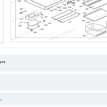
уса
8)