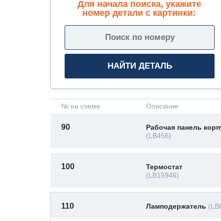
Для начала поиска, укажите
номер детали с картинки:
№ на схеме
Описание
90
Рабочая панель корп
(LB456)
100
Термостат
(LB15946)
110
Ламподержатель
(LB