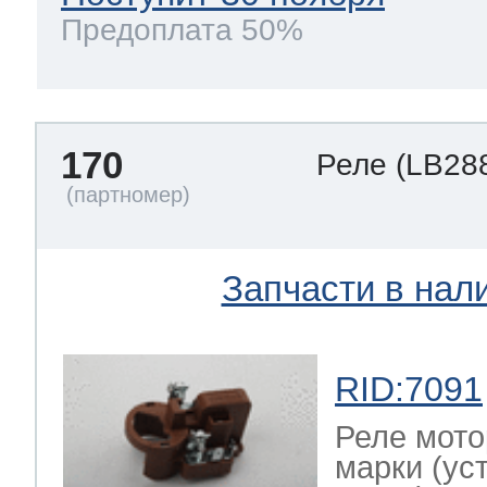
Предоплата 50%
170
Реле
(LB28
Запчасти в нал
RID:7091
Реле мото
марки (ус