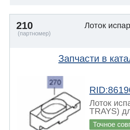
210
Лоток испа
Запчасти в ката
RID:8619
Лоток ис
TRAYS) д
Точное сов