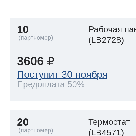
тва по уходу
10
Рабочая па
троника
(LB2728)
3606
и морозилок
Поступит 30 ноября
Предоплата 50%
и холод.камер
20
Термостат
(LB4571)