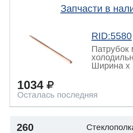
Запчасти в нал
RID:5580
Патрубок 
холодильн
Ширина х Г
1034
Осталась последняя
260
Стеклополк