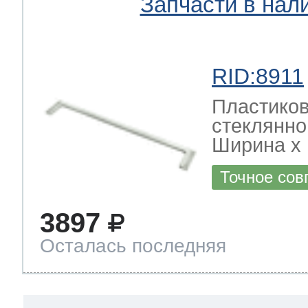
Запчасти в нал
RID:8911
Пластико
стеклянно
Ширина х Г
Точное сов
3897
Осталась последняя