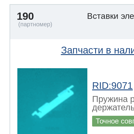
190
Вставки эл
Запчасти в нал
RID:9071
Пружина р
держател
Точное сов