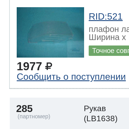
RID:521
плафон л
Ширина х Г
Точное сов
1977
Сообщить о поступлении
285
Рукав
(LB1638)