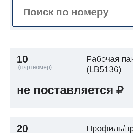
тва по уходу
троника
10
Рабочая па
и морозилок
(LB5136)
и холод.камер
не поставляется
20
Профиль/пр