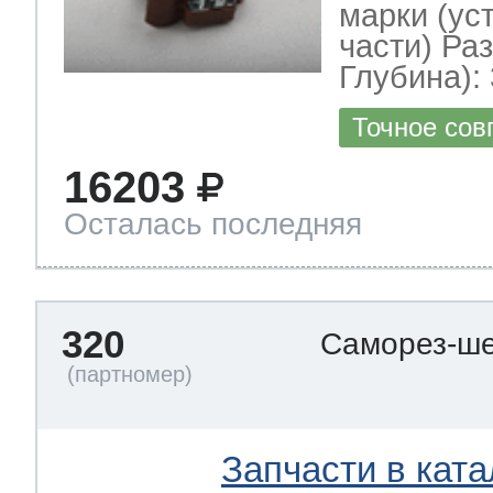
марки (ус
части) Ра
Глубина): 
Точное сов
16203
Осталась последняя
320
Саморез-ше
Запчасти в ката