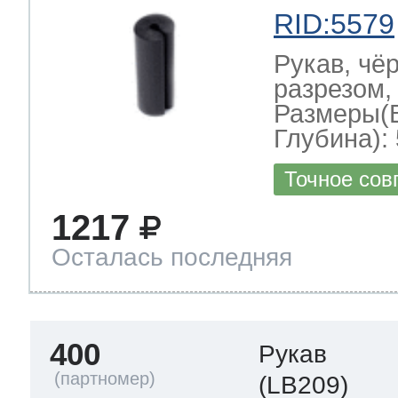
RID:5579
Рукав, чё
разрезом,
Размеры(
Глубина): 
Точное сов
1217
Осталась последняя
400
Рукав
(LB209)