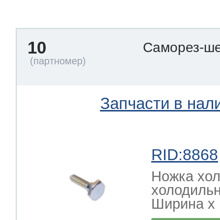
тва по уходу
10
Саморез-ше
троника
и морозилок
Запчасти в нал
и холод.камер
RID:8868
Ножка хол
холодильн
Ширина х Г