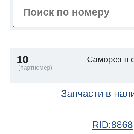
тва по уходу
троника
10
Саморез-ше
и морозилок
и холод.камер
Запчасти в нал
RID:8868