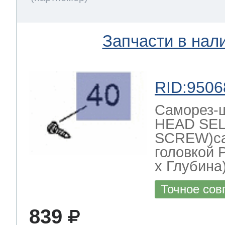
Запчасти в нал
RID:9506
Саморез-
HEAD SEL
SCREW)са
головкой 
х Глубина)
Точное сов
839