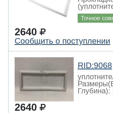
(уплотнит
Точное сов
2640
Сообщить о поступлении
RID:9068
уплотните
Размеры(
Глубина): 
2640