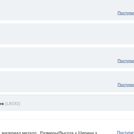
Поступи
Поступи
Поступи
ник
(LB192)
Поступи
, материал металл . Размеры(Высота х Ширина х