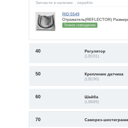
Запчасти в наличии:
, перейти
RID:5549
Отражатель(REFLECTOR) Размеры(В
Точное совпадение
40
Регулятор
(LB191)
50
Крепление датчика
(LB190)
60
Шайба
(LB689)
70
Саморез-шестигран