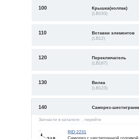
100
Крышка(колпак)
(LB193)
110
Вставки элементов
(LB12)
120
Переключатель
(LB187)
130
Вилка
(LB123)
140
Саморез-шестигран
Запчасти в каталоге:
, перейти
RID:2231
Саморез с шестигранной головкой