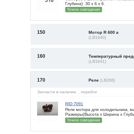
Глубина): 30 x 6 х 6.
Точное совпадение
150
Мотор R 600 a
(LB1640)
160
Температурный пред
(LB1641)
170
Реле
(LB288)
Запчасти в наличии:
, перейти
RID:7091
Реле мотора для холодильника, ма
Размеры(Высота х Ширина х Глубин
Точное совпадение