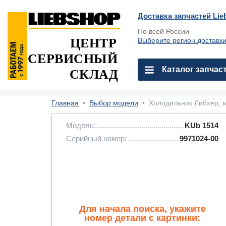
Доставка запчастей Lie
По всей России
ЦЕНТР
Выберите регион доставк
СЕРВИСНЫЙ
Каталог запчас
СКЛАД
Главная
•
Выбор модели
•
Холодильник Либхер, м
Модель:
KUb 1514
Серийный номер:
9971024-00
Для начала поиска, укажите
номер детали с картинки: