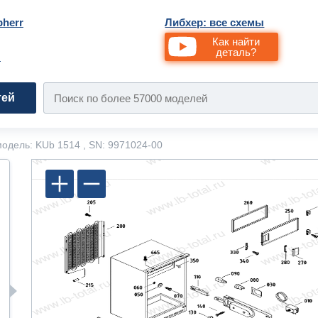
bherr
Либхер: все схемы
Как найти
деталь?
и
тей
одель: KUb 1514 , SN: 9971024-00