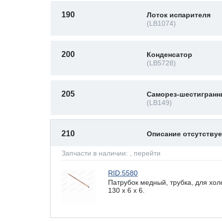
190
Лоток испарителя
(LB1074)
200
Конденсатор
(LB5728)
205
Саморез-шестигранн
(LB149)
210
Описание отсутству
Запчасти в наличии:
, перейти
RID:5580
Патрубок медный, трубка, для хо
130 x 6 х 6.