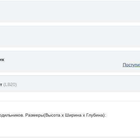
ик
Поступи
ет
(LB20)
лодильников. Размеры(Высота х Ширина х Глубина):