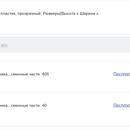
 пластик, прозрачный. Размеры(Высота х Ширина х
LB9)
Поступи
ика., сменные части. 405
Поступи
ика., сменные части. 40