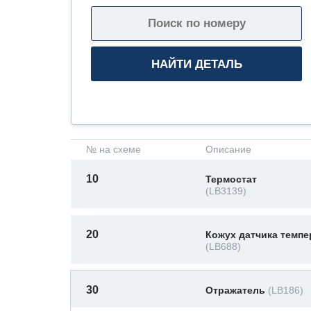
№ на схеме
Описание
10
Термостат
(LB3139)
20
Кожух датчика темп
(LB688)
30
Отражатель
(LB186)