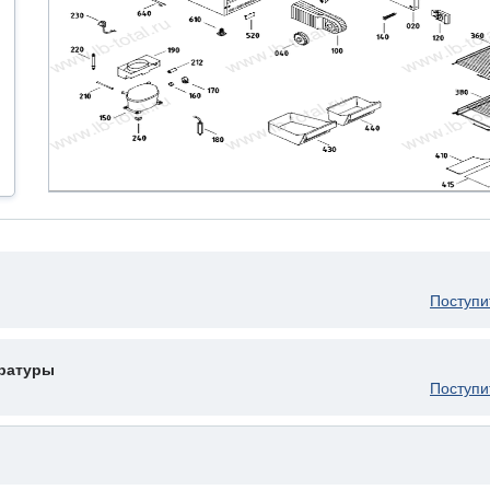
Поступи
ературы
Поступи