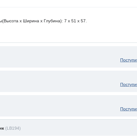
ысота х Ширина х Глубина): 7 x 51 х 57.
Поступи
Поступи
Поступи
ник
(LB194)