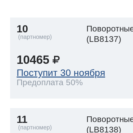
тва по уходу
10
Поворотные
троника
(LB8137)
10465
и морозилок
Поступит 30 ноября
Предоплата 50%
и холод.камер
11
Поворотные
(LB8138)