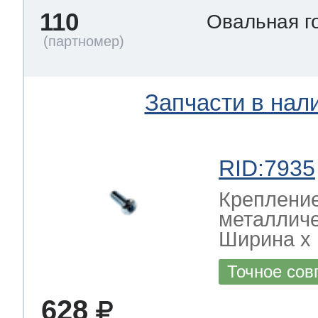
110
Овальная г
Запчасти в нал
RID:7935
Крепление
металличе
Ширина х Г
Точное сов
628