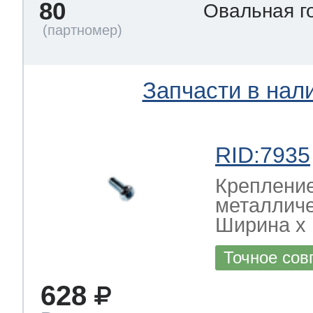
80
Овальная г
Запчасти в нал
RID:7935
Крепление
металличе
Ширина х Г
Точное сов
628