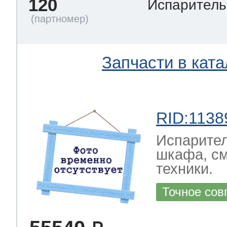
120
Испарител
Запчасти в ката
RID:1138
Испарител
шкафа, см
техники.
Точное сов