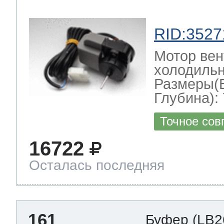
RID:3527
Мотор вен
холодильн
Размеры(
Глубина): 
Точное сов
16722
Осталась последняя
161
Буфер
(LB2