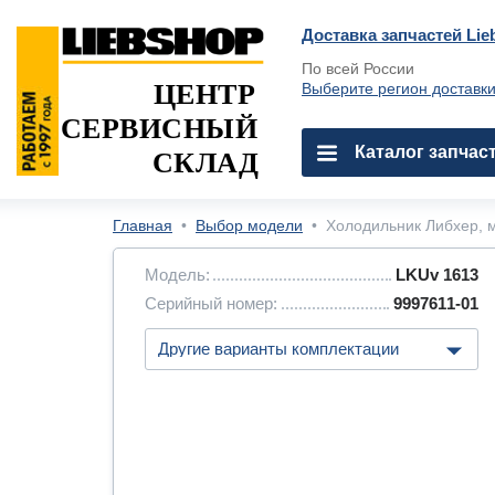
Доставка запчастей Lie
По всей России
ЦЕНТР
Выберите регион доставк
СЕРВИСНЫЙ
Каталог запчас
СКЛАД
Главная
•
Выбор модели
•
Холодильник Либхер, м
Модель:
LKUv 1613
Серийный номер:
9997611-01