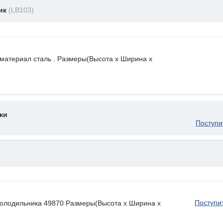
ник
(LB103)
 материал сталь . Размеры(Высота х Ширина х
ки
Поступи
Поступи
холодильника 49870 Размеры(Высота х Ширина х