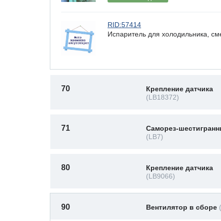
RID:57414
Испаритель для холодильника, см
70
Крепление датчика
(LB18372)
71
Саморез-шестигранн
(LB7)
80
Крепление датчика
(LB9066)
90
Вентилятор в сборе