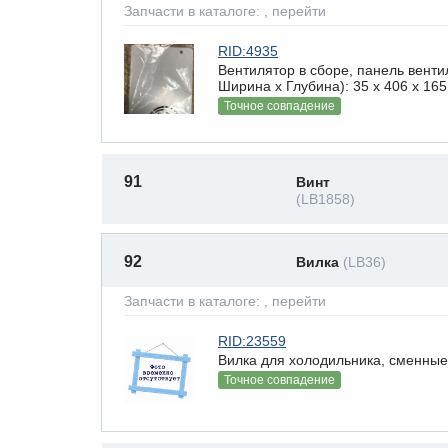
Запчасти в каталоге:
, перейти
RID:4935
Вентилятор в сборе, панель вент
Ширина х Глубина): 35 x 406 х 165
Точное совпадение
91
Винт
(LB1858)
92
Вилка
(LB36)
Запчасти в каталоге:
, перейти
RID:23559
Вилка для холодильника, сменные 
Точное совпадение