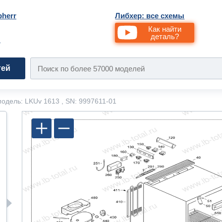
bherr
Либхер: все схемы
Как найти
деталь?
и
тей
одель: LKUv 1613 , SN: 9997611-01