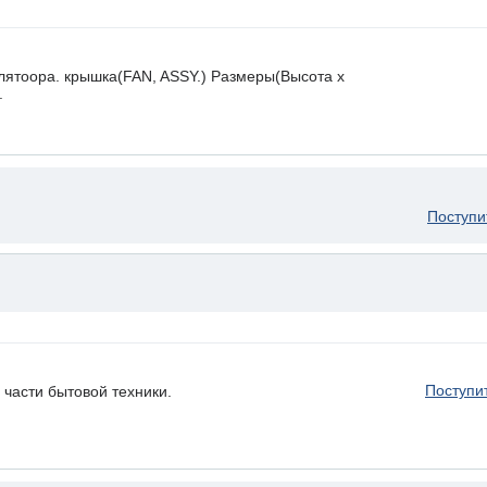
илятоора. крышка(FAN, ASSY.) Размеры(Высота х
.
Поступи
Поступи
части бытовой техники.