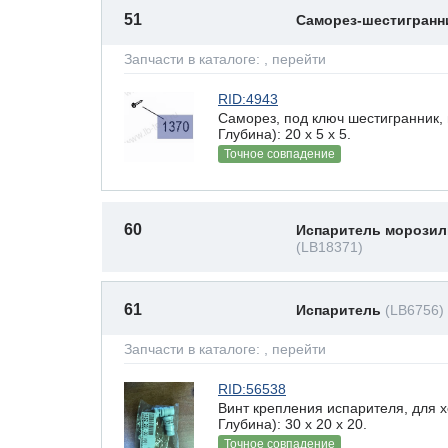
51
Саморез-шестигран
Запчасти в каталоге:
, перейти
RID:4943
Саморез, под ключ шестигранник,
Глубина): 20 x 5 х 5.
Точное совпадение
60
Испаритель морозил
(LB18371)
61
Испаритель
(LB6756)
Запчасти в каталоге:
, перейти
RID:56538
Винт крепления испарителя, для 
Глубина): 30 x 20 х 20.
Точное совпадение