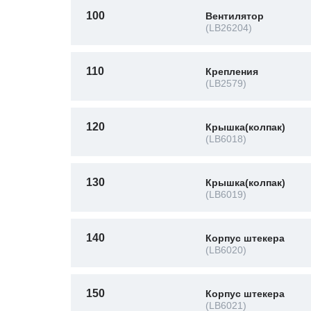
100
Вентилятор
(LB26204)
110
Крепления
(LB2579)
120
Крышка(колпак)
(LB6018)
130
Крышка(колпак)
(LB6019)
140
Корпус штекера
(LB6020)
150
Корпус штекера
(LB6021)