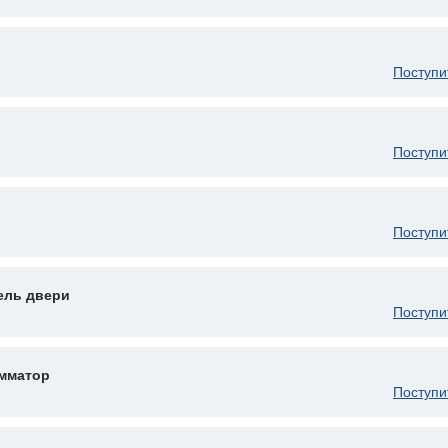
Поступи
Поступи
Поступи
ель двери
Поступи
мматор
Поступи