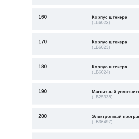
160
Корпус штекера
(LB6022)
170
Корпус штекера
(LB6023)
180
Корпус штекера
(LB6024)
190
Магнитный уплотнит
(LB25338)
200
Электронный програ
(LB36497)