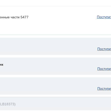
Поступи
енные части 5477
Поступи
ик
Поступи
Поступи
(LB18373)