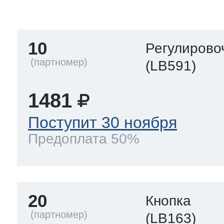
тва по уходу
10
Регулирово
троника
(LB591)
1481
и морозилок
Поступит 30 ноября
Предоплата 50%
и холод.камер
20
Кнопка
(LB163)