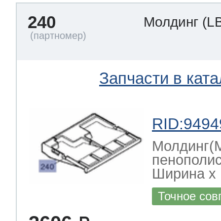
240
Молдинг
(L
Запчасти в ката
RID:9494
Молдинг(
пенополис
Ширина х Г
Точное сов