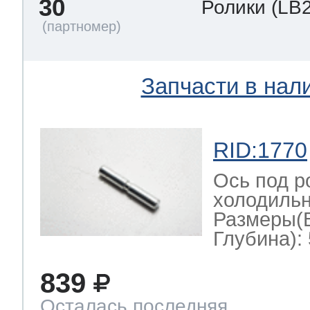
30
Ролики
(LB
Запчасти в нал
RID:1770
Ось под р
холодильн
Размеры(
Глубина): 
839
Осталась последняя