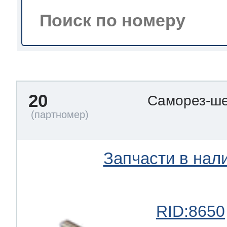
тва по уходу
троника
20
Саморез-ше
и морозилок
и холод.камер
Запчасти в нал
RID:8650