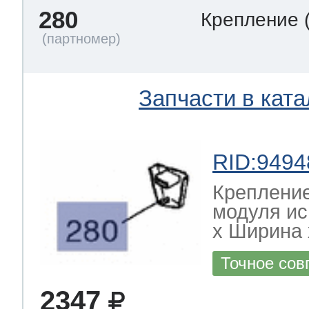
280
Крепление
Запчасти в ката
RID:9494
Креплени
модуля и
х Ширина х
Точное сов
2347