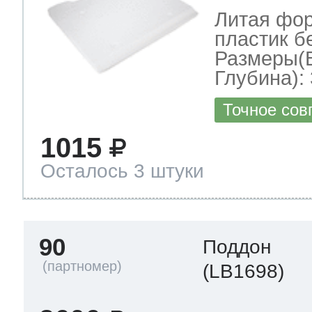
Литая фор
пластик б
Размеры(
Глубина): 
Точное сов
1015
Осталось 3 штуки
90
Поддон
(LB1698)