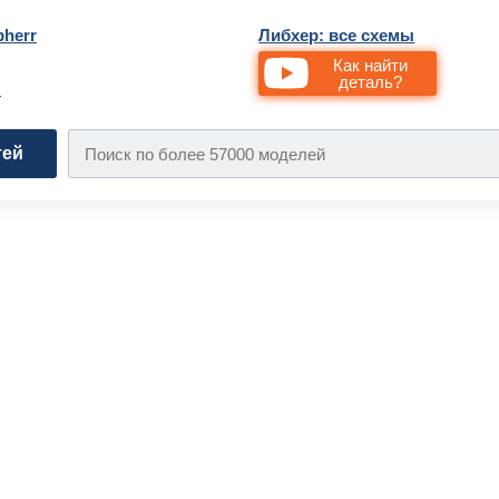
bherr
Либхер: все схемы
Как найти
деталь?
и
тей