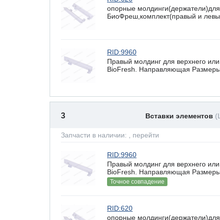
опорные молдинги(держатели)для
БиоФреш,комплект(правый и левы
RID:9960
Правый молдинг для верхнего ил
BioFresh. Направляющая Размеры(
3
Вставки элементов
(
Запчасти в наличии:
, перейти
RID:9960
Правый молдинг для верхнего ил
BioFresh. Направляющая Размеры(
Точное совпадение
RID:620
опорные молдинги(держатели)для