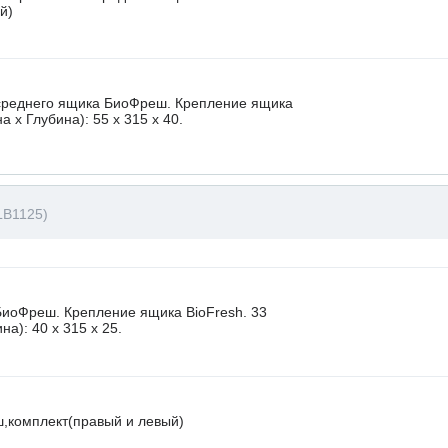
й)
 среднего ящика БиоФреш. Крепление ящика
 х Глубина): 55 x 315 х 40.
LB1125)
иоФреш. Крепление ящика BioFresh. 33
а): 40 x 315 х 25.
,комплект(правый и левый)