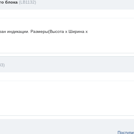
го блока
(LB1132)
ран индикации. Размеры(Высота х Ширина х
33)
Поступи