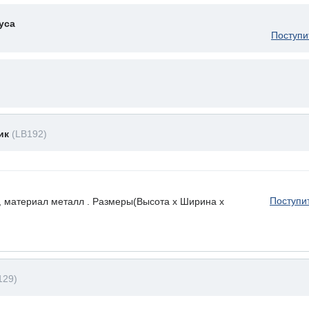
уса
Поступи
ник
(LB192)
Поступи
, материал металл . Размеры(Высота х Ширина х
129)