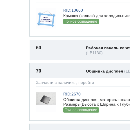
RID:10660
Крышка (колпак) для холодильника
Точное совпадение
60
Рабочая панель корп
(LB1130)
70
Обшивка дисплея
(L
Запчасти в наличии:
, перейти
RID:2670
Обшивка дисплея, материал пласт
Размеры(Высота х Ширина х Глубин
Точное совпадение