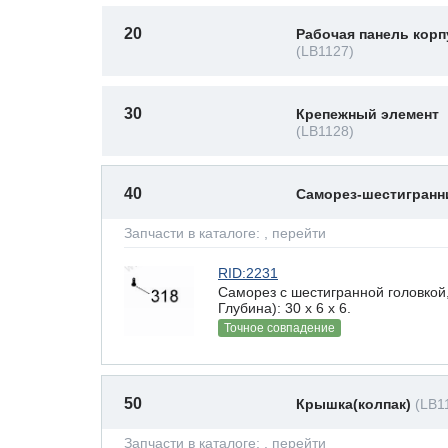
20
Рабочая панель корп
(LB1127)
30
Крепежный элемент
(LB1128)
40
Саморез-шестигран
Запчасти в каталоге:
, перейти
RID:2231
Саморез с шестигранной головкой
Глубина): 30 x 6 х 6.
Точное совпадение
50
Крышка(колпак)
(LB1
Запчасти в каталоге:
, перейти