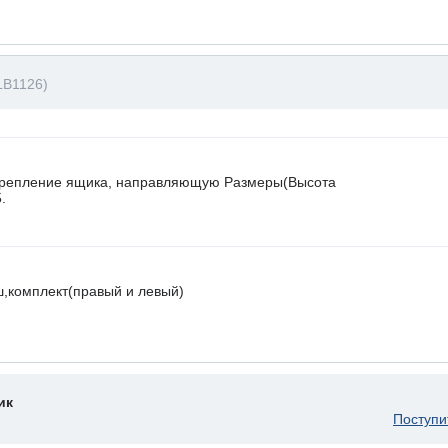
LB1126)
крепление ящика, направляющую Размеры(Высота
.
,комплект(правый и левый)
ик
Поступи