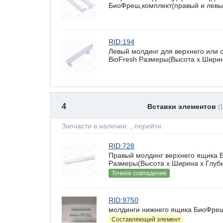
БиоФреш,комплект(правый и левы
RID:194
Левый молдинг для верхнего или
BioFresh Размеры(Высота х Ширина
4
Вставки элементов
(
Запчасти в наличии:
, перейти
RID:728
Правый молдинг верхнего ящика Б
Размеры(Высота х Ширина х Глубин
Точное совпадение
RID:9750
молдинги нижнего ящика БиоФреш
Составляющий элемент