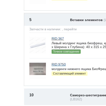
5
Вставки элементов
(
Запчасти в наличии:
, перейти
RID:367
Левый молдинг ящика биофреш, 
х Ширина х Глубина): 40 x 315 х 25
Точное совпадение
RID:9750
молдинги нижнего ящика БиоФреш
Составляющий элемент
10
Саморез-шестигранн
(LB162)