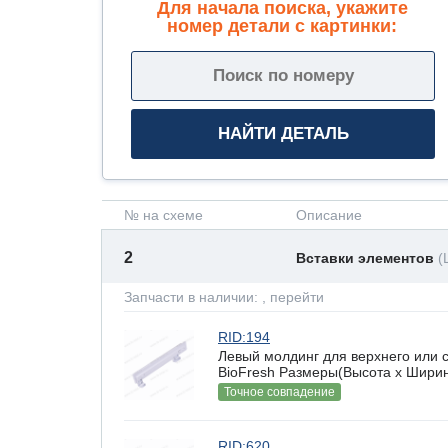
Для начала поиска, укажите
номер детали с картинки:
№ на схеме
Описание
2
Вставки элементов
(
Запчасти в наличии:
, перейти
RID:194
Левый молдинг для верхнего или
BioFresh Размеры(Высота х Ширина
Точное совпадение
RID:620