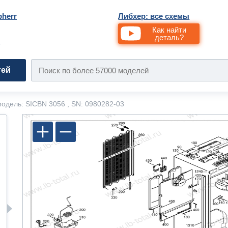
bherr
Либхер: все схемы
Как найти
деталь?
и
тей
одель: SICBN 3056 , SN: 0980282-03