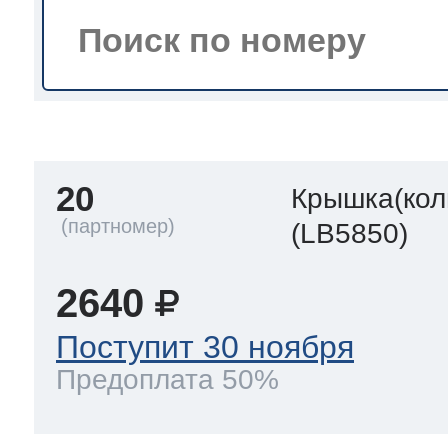
тва по уходу
троника
20
Крышка(кол
и морозилок
(LB5850)
и холод.камер
2640
Поступит 30 ноября
Предоплата 50%