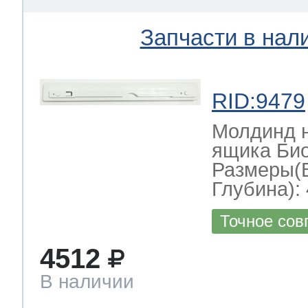
Запчасти в нал
RID:9479
Молдинд н
ящика Би
Размеры(
Глубина): 
Точное сов
4512
В наличии