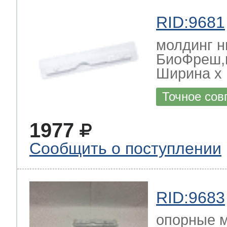
RID:9681
молдинг н
БиоФреш,
Ширина х Г
Точное сов
1977
Сообщить о поступлении
RID:9683
опорные 