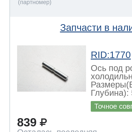
Запчасти в нал
RID:1770
Ось под р
холодильн
Размеры(
Глубина): 
Точное сов
839