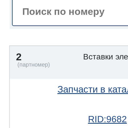
тва по уходу
троника
2
Вставки эл
и морозилок
и холод.камер
Запчасти в ката
RID:9682