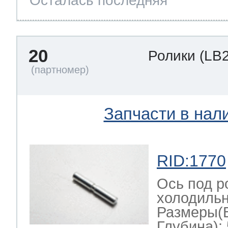
Осталась последняя
20
Ролики
(LB
Запчасти в нал
RID:1770
Ось под р
холодильн
Размеры(
Глубина): 