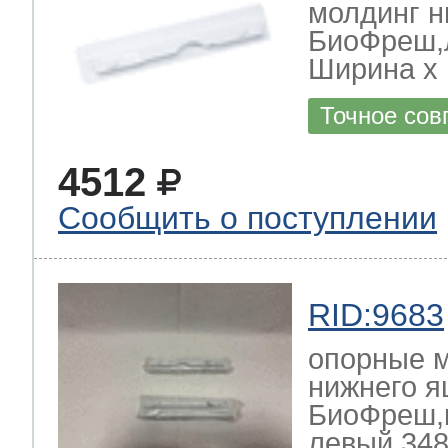
молдинг н
БиоФреш,
Ширина х Г
Точное сов
4512
Сообщить о поступлении
RID:9683
опорные 
нижнего 
БиоФреш,к
левый 348