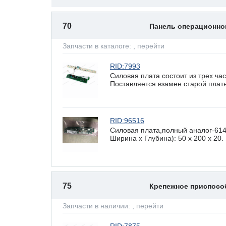
70
Панель операционно
Запчасти в каталоге:
, перейти
RID:7993
Силовая плата состоит из трех ча
Поставляется взамен старой плат
RID:96516
Силовая плата,полный аналог-614
Ширина х Глубина): 50 x 200 х 20.
75
Крепежное приспос
Запчасти в наличии:
, перейти