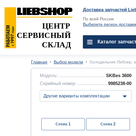
Доставка запчастей Lie
По всей России
ЦЕНТР
Выберите регион доставк
СЕРВИСНЫЙ
Каталог запчас
СКЛАД
Главная
•
Выбор модели
•
Холодильник Либхер, м
Модель:
SKBes 3600
Серийный номер:
9985238-00
1
2