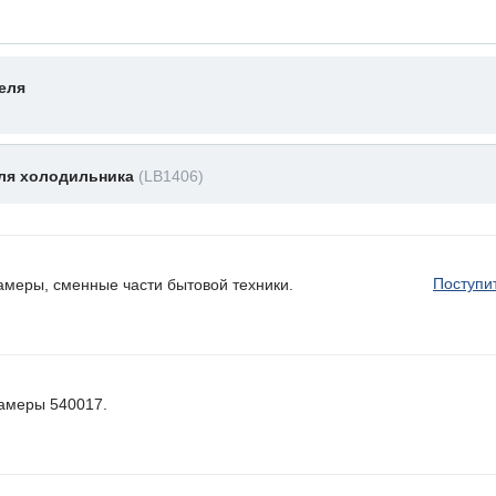
еля
для холодильника
(LB1406)
Поступи
амеры, сменные части бытовой техники.
камеры 540017.