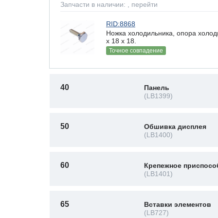
Запчасти в наличии:
, перейти
RID:8868
Ножка холодильника, опора холод
x 18 х 18.
Точное совпадение
40
Панель
(LB1399)
50
Обшивка дисплея
(LB1400)
60
Крепежное приспосо
(LB1401)
65
Вставки элементов
(LB727)