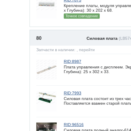
RID:7875
Крепление платы, модуля управле
х Глубина): 30 x 202 х 68.
Точное совпадение
80
Силовая плата
(LB57
Запчасти в наличии:
, перейти
RID:8987
Плата управления с дисплеем. Эк
Глубина): 25 x 302 х 33.
RID:7993
Силовая плата состоит из трех ча
Поставляется взамен старой плат
RID:96516
Силовая плата,полный аналог-614