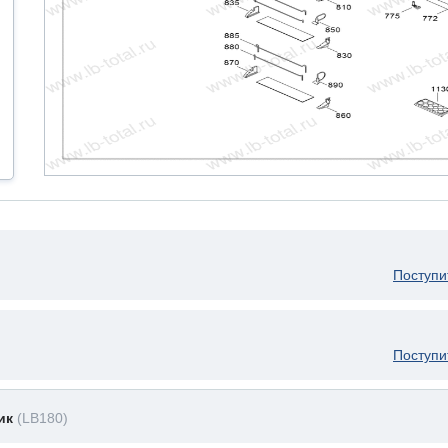
Поступи
Поступи
ник
(LB180)