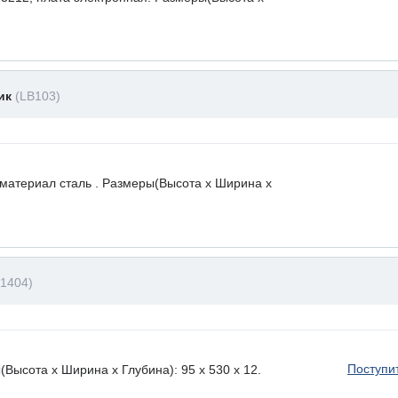
ник
(LB103)
 материал сталь . Размеры(Высота х Ширина х
B1404)
Поступи
ысота х Ширина х Глубина): 95 x 530 х 12.