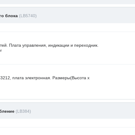
го блока
(LB5740)
стей. Плата управления, индикации и переходник.
ы
3212, плата электронная. Размеры(Высота х
обление
(LB384)