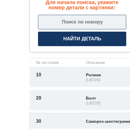
Для начала поиска, укажите
номер детали с картинки:
№ на схеме
Описание
10
Ролики
(LB726)
20
Болт
(LB728)
30
Саморез-шестигран