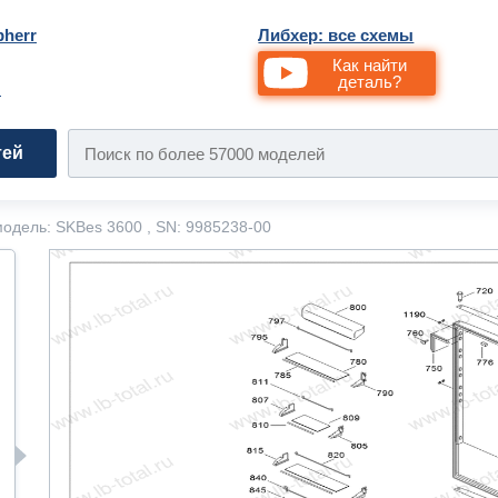
bherr
Либхер: все схемы
Как найти
деталь?
и
тей
одель: SKBes 3600 , SN: 9985238-00