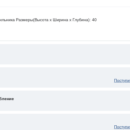
ильника Размеры(Высота х Ширина х Глубина): 40
Поступи
бление
Поступи