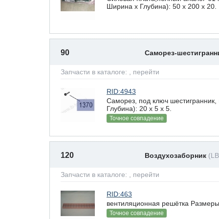
Ширина х Глубина): 50 x 200 х 20.
90
Саморез-шестигран
Запчасти в каталоге:
, перейти
RID:4943
Саморез, под ключ шестигранник,
Глубина): 20 x 5 х 5.
Точное совпадение
120
Воздухозаборник
(L
Запчасти в каталоге:
, перейти
RID:463
вентиляционная решётка Размеры(В
Точное совпадение