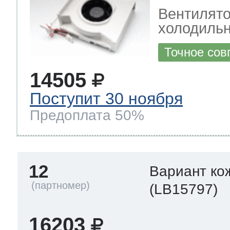
Вентилято
холодильн
Точное сов
14505
Поступит 30 ноября
Предоплата 50%
12
Вариант ко
(LB15797)
16203