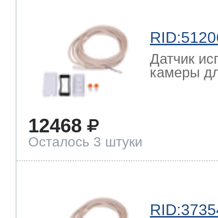
RID:5120
Датчик ис
камеры дл
12468
Осталось 3 штуки
RID:3735