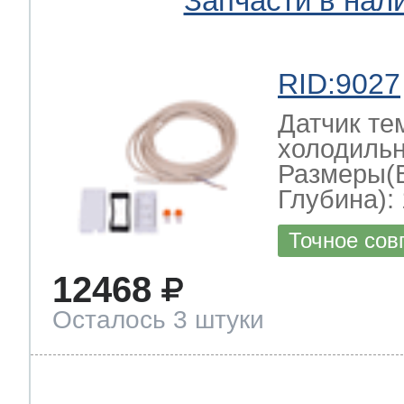
Запчасти в нал
RID:9027
Датчик те
холодильн
Размеры(
Глубина): 
Точное сов
12468
Осталось 3 штуки