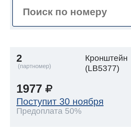
тва по уходу
троника
2
Кронштейн
и морозилок
(LB5377)
и холод.камер
1977
Поступит 30 ноября
Предоплата 50%