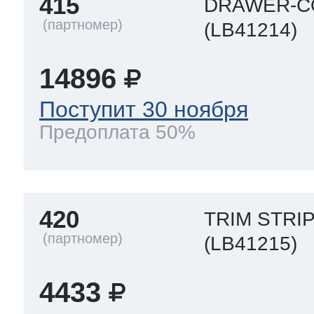
415
DRAWER-C
(LB41214)
14896
Поступит 30 ноября
Предоплата 50%
420
TRIM STRI
(LB41215)
4433