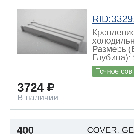
RID:3329
Крепление
холодильн
Размеры(
Глубина): 
Точное сов
3724
В наличии
400
COVER, G