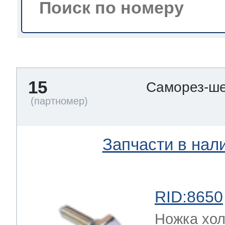
тва по уходу
троника
15
Саморез-ше
и морозилок
Запчасти в нал
и холод.камер
RID:8650
Ножка хо