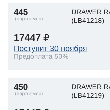
445
DRAWER R
(LB41218)
17447
Поступит 30 ноября
Предоплата 50%
450
DRAWER R
(LB41219)