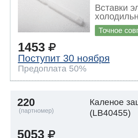
Вставки э
холодильн
Точное сов
1453
Поступит 30 ноября
Предоплата 50%
220
Каленое за
(LB40455)
5053