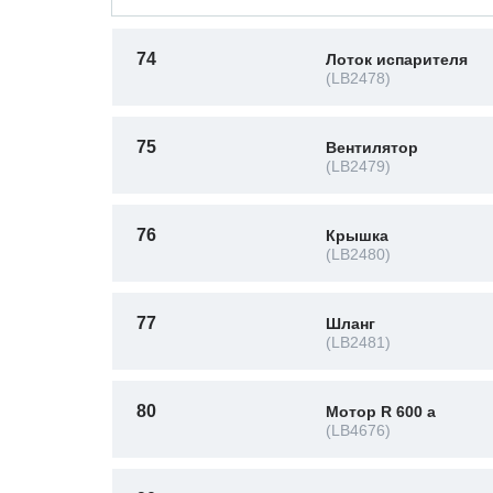
74
Лоток испарителя
(LB2478)
75
Вентилятор
(LB2479)
76
Крышка
(LB2480)
77
Шланг
(LB2481)
80
Мотор R 600 a
(LB4676)