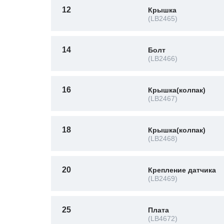
12
Крышка
(LB2465)
14
Болт
(LB2466)
16
Крышка(колпак)
(LB2467)
18
Крышка(колпак)
(LB2468)
20
Крепление датчика
(LB2469)
25
Плата
(LB4672)