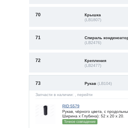
70
Крышка
(LB1807)
71
Спираль конденсато
(LB2476)
72
Крепления
(LB2477)
73
Рукав
(LB104)
Запчасти в наличии:
, перейти
RID:5579
Рукав, чёрного цвета, с продоль
Ширина х Глубина): 52 x 20 х 20.
Точное совпадение