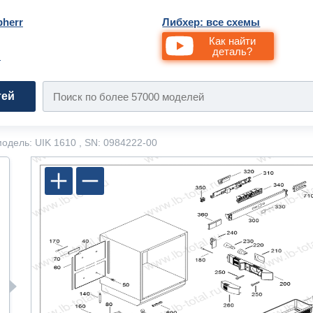
bherr
Либхер: все схемы
Как найти
деталь?
и
тей
одель: UIK 1610 , SN: 0984222-00