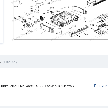
нт
(LB2464)
Поступи
ьника, сменные части. 5177 Размеры(Высота х