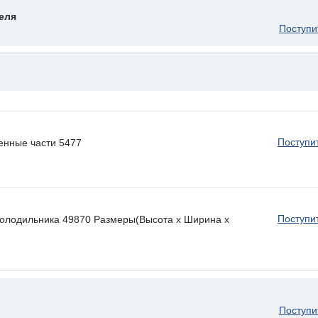
еля
Поступи
Поступи
енные части 5477
Поступи
холодильника 49870 Размеры(Высота х Ширина х
Поступи