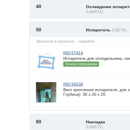
40
Охлаждение испарит
(LB4674)
50
Испаритель
(LB276)
Запчасти в каталоге:
, перейти
RID:57414
Испаритель для холодильника, см
Точное совпадение
RID:56538
Винт крепления испарителя, для 
Глубина): 30 x 20 х 20.
60
Накладка
(LB4675)