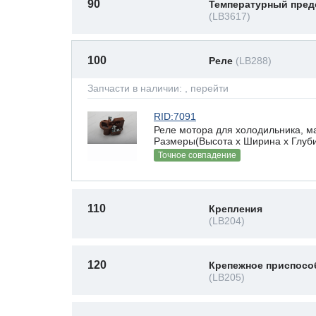
90
Температурный пред
(LB3617)
100
Реле
(LB288)
Запчасти в наличии:
, перейти
RID:7091
Реле мотора для холодильника, ма
Размеры(Высота х Ширина х Глубин
Точное совпадение
110
Крепления
(LB204)
120
Крепежное приспосо
(LB205)