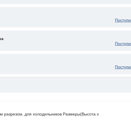
Поступи
ра
Поступи
Поступи
ным разрезом, для холодильников Размеры(Высота х