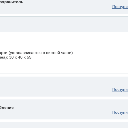
охранитель
Поступи
рки (устанавливается в нижней части)
а): 30 x 40 х 55.
Поступи
бление
Поступи