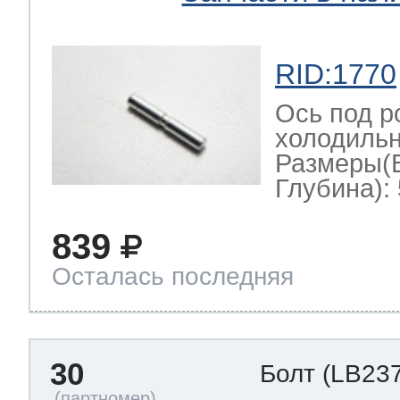
RID:1770
Ось под р
холодильн
Размеры(
Глубина): 
839
Осталась последняя
30
Болт
(LB237