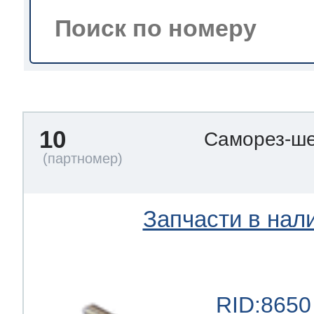
тва по уходу
троника
10
Саморез-ше
и морозилок
и холод.камер
Запчасти в нал
RID:8650