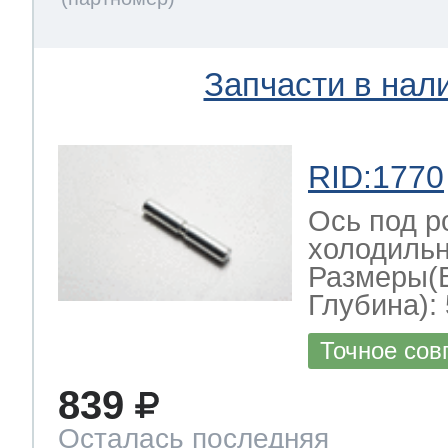
Запчасти в нал
RID:1770
Ось под р
холодильн
Размеры(
Глубина): 
Точное сов
839
Осталась последняя