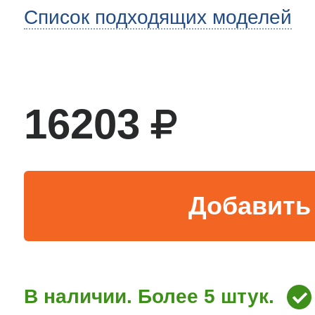
Список подходящих моделей
тва по уходу
троника
16203
и морозилок
и холод.камер
Добавить 
В наличии. Более 5 штук.