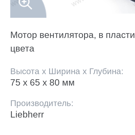
мление полок
и балкона
ли ящиков
Мотор вентилятора, в пласти
цвета
 и двери
Высота х Ширина х Глубина:
и
75 х 65 x 80 мм
ее
Производитель:
Liebherr
ы(уплотнители)