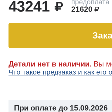
43241
предоплата
21620
тва по уходу
троника
Зака
и морозилок
Детали нет в наличии.
Вы мо
и холод.камер
Что такое предзаказ и как его
При оплате до 15.09.2026