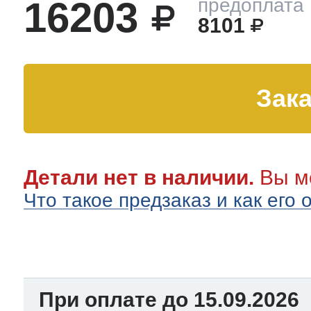
16203
предоплата
8101
тва по уходу
троника
Зака
и морозилок
Детали нет в наличии.
Вы мо
и холод.камер
Что такое предзаказ и как его
При оплате до 15.09.2026