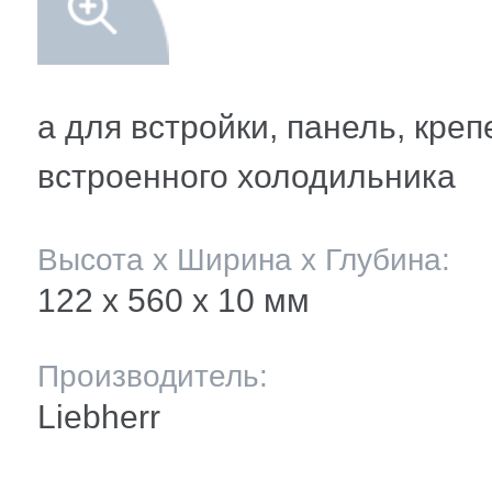
мление полок
и балкона
ли ящиков
а для встройки, панель, кре
встроенного холодильника
 и двери
Высота х Ширина х Глубина:
и
122 х 560 x 10 мм
ее
Производитель:
Liebherr
ы(уплотнители)