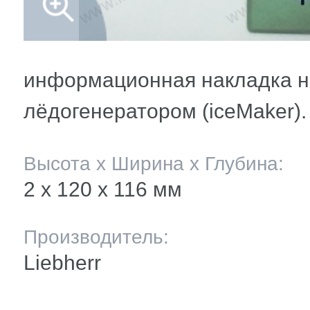
мление полок
и балкона
ли ящиков
информационная накладка н
лёдогенератором (iceMaker).
 и двери
Высота х Ширина х Глубина:
и
2 х 120 x 116 мм
ее
Производитель:
Liebherr
ы(уплотнители)