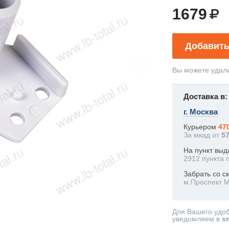
1679
Добавить
Вы можете удали
Доставка в:
г. Москва
Курьером
47
За мкад от
5
На пункт выд
2912 пункта 
Забрать со с
м.Проспект 
Для Вашего удо
уведомляем в
s