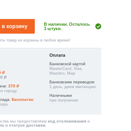
В наличии. Осталось
 в корзину
3 штуки.
ть товар из корзины в любое время!
Оплата
Банковской картой
MasterCard, Visa,
0
Maestro, Мир
70
Банковским переводом
ачи:
370
1 день, даем квитанцию
по городу
Наличными
клада:
Бесплатно
при получении
Мира
бства мы предоставляем
код отслеживания
и
ms о статусе доставки.