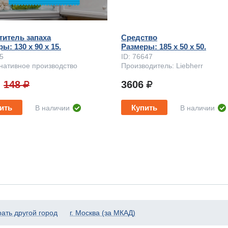
титель запаха
Средство
ы: 130 x 90 х 15.
Размеры: 185 x 50 х 50.
75
ID: 76647
нативное производство
Производитель: Liebherr
148
3606
ить
Купить
В наличии
В наличии
ать другой город
г. Москва (за МКАД)