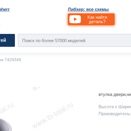
bherr
Либхер: все схемы
Как найти
деталь?
и
тей
ри 7429349
втулка двери,н
Высота х Ширин
Производитель: