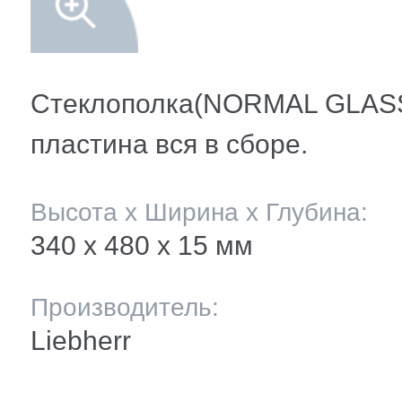
мление полок
и балкона
ли ящиков
Стеклополка(NORMAL GLASS
пластина вся в сборе.
 и двери
Высота х Ширина х Глубина:
и
340 х 480 x 15 мм
ее
Производитель:
Liebherr
ы(уплотнители)