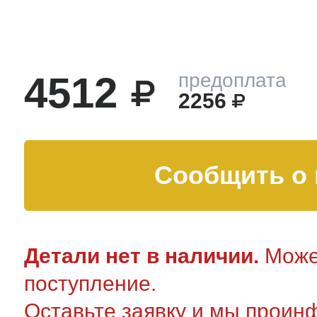
тва по уходу
4512
предоплата
троника
2256
и морозилок
Сообщить о 
и холод.камер
Детали нет в наличии.
Может
поступление.
Оставьте заявку и мы проин