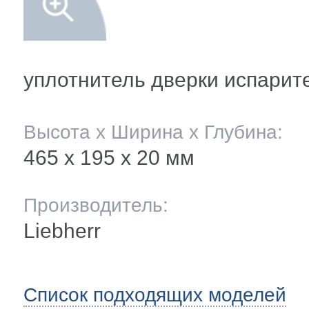
мление полок
и балкона
ли ящиков
уплотнитель дверки испарит
 и двери
Высота х Ширина х Глубина:
465 х 195 x 20 мм
и
Производитель:
ее
Liebherr
ы(уплотнители)
Список подходящих моделей