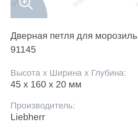
мление полок
и балкона
ли ящиков
Дверная петля для морозиль
91145
 и двери
Высота х Ширина х Глубина:
и
45 х 160 x 20 мм
ее
Производитель:
Liebherr
ы(уплотнители)