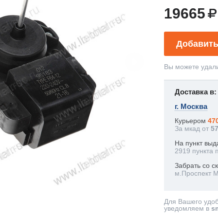
19665
Добавить
Вы можете удали
Доставка в:
г. Москва
Курьером
47
За мкад от
5
На пункт выд
2919 пункта 
Забрать со с
м.Проспект 
Для Вашего удо
уведомляем в
s