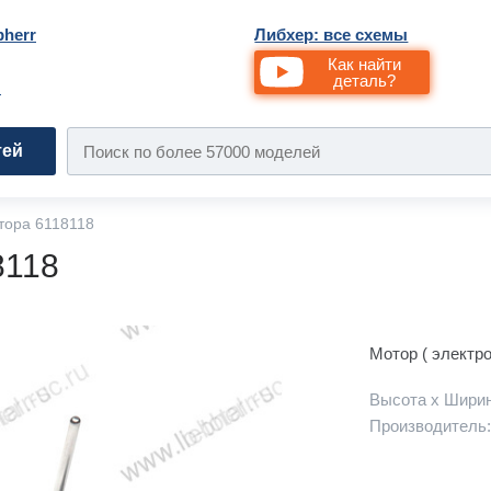
bherr
Либхер: все схемы
Как найти
деталь?
и
тей
тора 6118118
8118
Мотор ( электр
Высота х Ширин
Производитель: