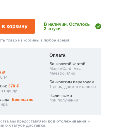
В наличии. Осталось
 в корзину
2 штуки.
ть товар из корзины в любое время!
Оплата
Банковской картой
MasterCard, Visa,
0
Maestro, Мир
70
Банковским переводом
ачи:
370
1 день, даем квитанцию
по городу
Наличными
клада:
Бесплатно
при получении
Мира
бства мы предоставляем
код отслеживания
и
ms о статусе доставки.