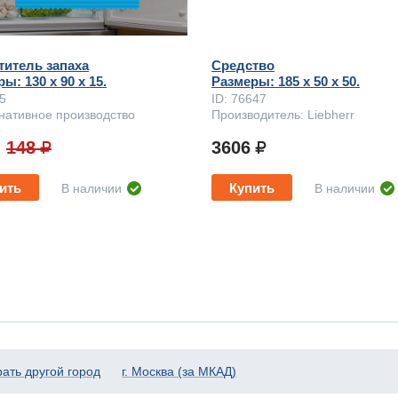
титель запаха
Средство
ы: 130 x 90 х 15.
Размеры: 185 x 50 х 50.
75
ID: 76647
нативное производство
Производитель: Liebherr
148
3606
ить
Купить
В наличии
В наличии
ать другой город
г. Москва (за МКАД)