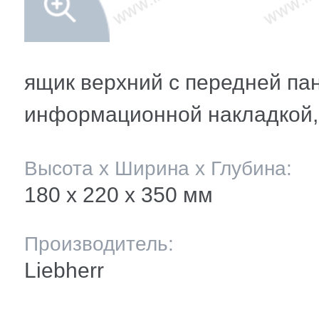
мление полок
и балкона
ли ящиков
ящик верхний с передней па
информационной накладкой,
 и двери
Высота х Ширина х Глубина:
и
180 х 220 x 350 мм
ее
Производитель:
Liebherr
ы(уплотнители)