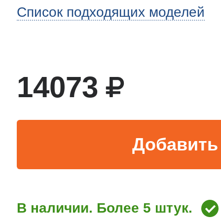
Список подходящих моделей
тва по уходу
троника
14073
и морозилок
и холод.камер
Добавить 
В наличии. Более 5 штук.