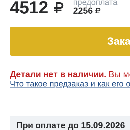
4512
предоплата
2256
тва по уходу
троника
Зака
и морозилок
Детали нет в наличии.
Вы мо
и холод.камер
Что такое предзаказ и как его
При оплате до 15.09.2026