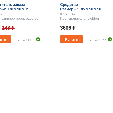
титель запаха
Средство
ы: 130 x 90 х 15.
Размеры: 185 x 50 х 50.
75
ID: 76647
нативное производство
Производитель: Liebherr
148
3606
ить
Купить
В наличии
В наличии