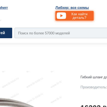
bherr
Либхер: все схемы
Как найти
деталь?
и
тей
Гибкий шланг д
Производитель: