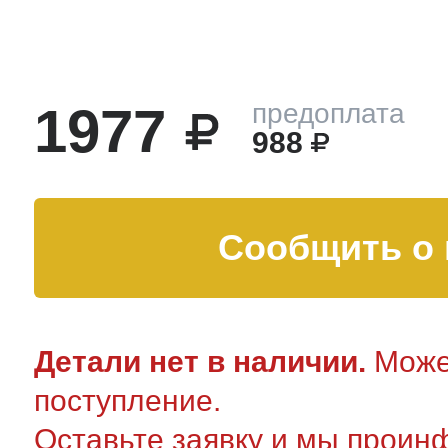
тва по уходу
1977
предоплата
троника
988
и морозилок
Сообщить о 
и холод.камер
Детали нет в наличии.
Может
поступление.
Оставьте заявку и мы проин