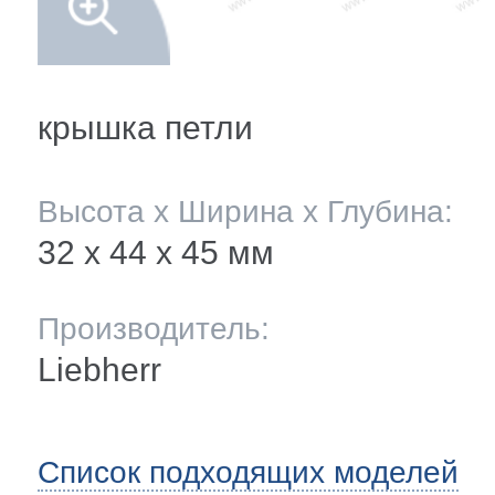
мление полок
и балкона
ли ящиков
крышка петли
 и двери
Высота х Ширина х Глубина:
32 х 44 x 45 мм
и
Производитель:
ее
Liebherr
ы(уплотнители)
Список подходящих моделей