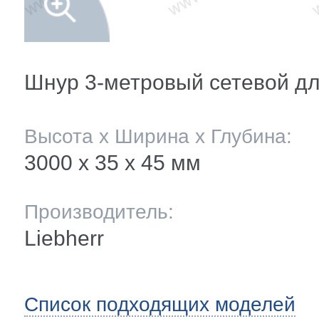
мление полок
и балкона
ли ящиков
Шнур 3-метровый сетевой дл
 и двери
Высота х Ширина х Глубина:
3000 х 35 x 45 мм
и
Производитель:
ее
Liebherr
ы(уплотнители)
Список подходящих моделей