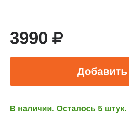
тва по уходу
3990
троника
и морозилок
Добавить 
и холод.камер
В наличии. Осталось 5 штук.